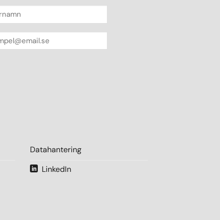
rnamn
atoriskt)
atoriskt)
Datahantering
LinkedIn