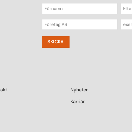
Förnamn
Efte
(Obligatoriskt)
(Oblig
Företag
E-
post
(Obligatoriskt)
(Oblig
takt
Nyheter
Karriär