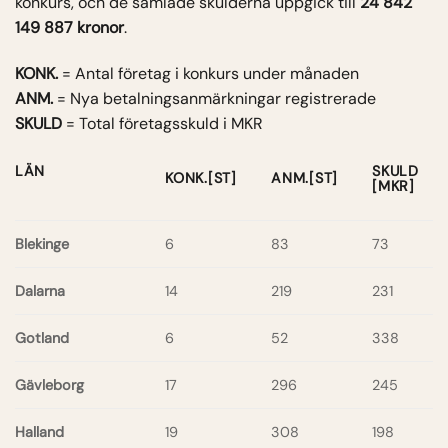
konkurs, och de samlade skulderna uppgick till
24 842
149 887 kronor
.
KONK.
= Antal företag i konkurs under månaden
ANM.
= Nya betalningsanmärkningar registrerade
SKULD
= Total företagsskuld i MKR
LÄN
SKULD
KONK.[ST]
ANM.[ST]
[MKR]
Blekinge
6
83
73
Dalarna
14
219
231
Gotland
6
52
338
Gävleborg
17
296
245
Halland
19
308
198