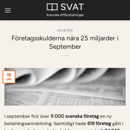
Skip
to
content
NYHETER
Företagsskulderna nära 25 miljarder i
September
16
okt
I september fick över
11 000 svenska företag
en ny
betalningsanmärkning. Samtidigt hade
619 företag
gått i