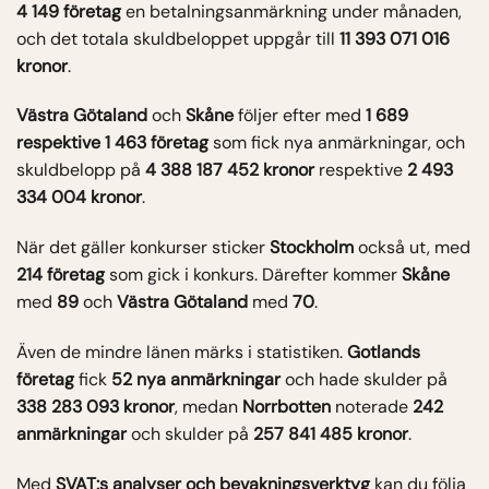
4 149 företag
en betalningsanmärkning under månaden,
och det totala skuldbeloppet uppgår till
11 393 071 016
kronor
.
Västra Götaland
och
Skåne
följer efter med
1 689
respektive 1 463 företag
som fick nya anmärkningar, och
skuldbelopp på
4 388 187 452 kronor
respektive
2 493
334 004 kronor
.
När det gäller konkurser sticker
Stockholm
också ut, med
214 företag
som gick i konkurs. Därefter kommer
Skåne
med
89
och
Västra Götaland
med
70
.
Även de mindre länen märks i statistiken.
Gotlands
företag
fick
52 nya anmärkningar
och hade skulder på
338 283 093 kronor
, medan
Norrbotten
noterade
242
anmärkningar
och skulder på
257 841 485 kronor
.
Med
SVAT:s analyser och bevakningsverktyg
kan du följa