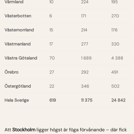
Värmland
10
224
195
Västerbotten
6
171
270
Västernorrland
15
214
176
Västmanland
17
277
320
Västra Götaland
70
1 689
4 388
Örebro
27
292
491
Östergötland
22
346
502
Hela Sverige
619
11 375
24 842
Att
Stockholm
ligger högst är föga förvånande – där fick